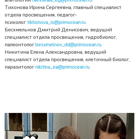
альгологии
raevskaia_eg@primocean.ru
Тихонова Ирина Сергеевна, главный специалист
отдела просвещения, педагог-
психолог
tikhonova_is@primocean.ru
Бесхмельнов Дмитрий Денисович, ведущий
специалист отдела просвещения, гидробиолог,
палеонтолог
besxmelnov_dd@primocean.ru
Никитина Елена Александровна, ведущий
специалист отдела просвещения, клеточный биолог,
паразитолог
nikitina_ea@primocean.ru