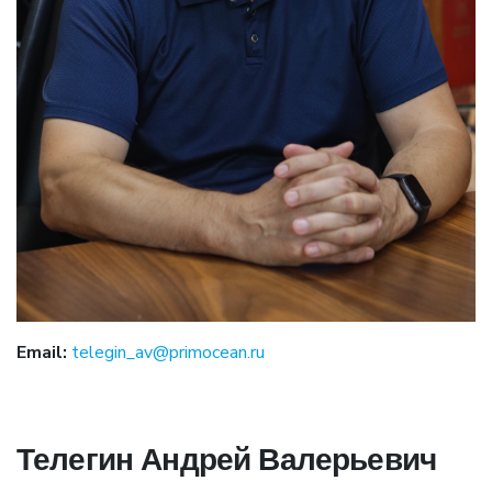
Email:
telegin_av@primocean.ru
Телегин Андрей Валерьевич