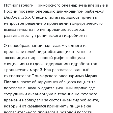
Ихтиопатологи Приморского океанариума впервые в
России провели операцию длинношипой рыбе-ежу
Diodon
hystrix
. Специалистам пришлось принять
непростое решение о проведении хирургического
вмешательства по купированию абсцесса,
развившегося у тропического гидробионта.
О новообразовании над глазом у одного из
представителей вида, обитающих в туннеле
экспозиции «коралловый риф», сообщили
специалисты отдела содержания гидробионтов
тропических морей. Как рассказала главный
ихтиопатолог Приморского океанариума
Мария
Попова
, после обнаружения абсцесса пациента
перевели в научно-адаптационный корпус, где
сотрудники океанариума в течение некоторого
времени наблюдали за состоянием гидробионта,
который отказывался принимать пищу из-за
воспалительного процесса в ротовой полости.