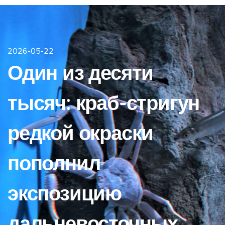
2026-05-22
Один из десяти
тысяч: краб-стригун
редкой окраски
пополнил
экспозицию
дальневосточных