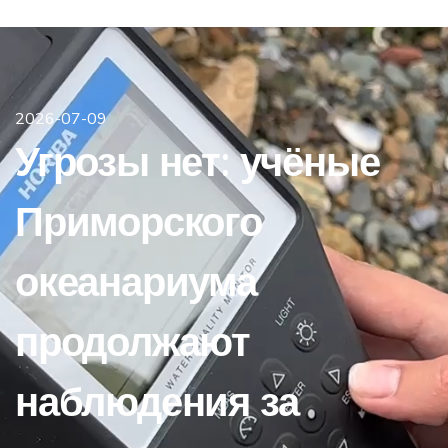
2026-07-09
Угрозы нет: учёные
Приморского
океанариума
продолжают
наблюдения за