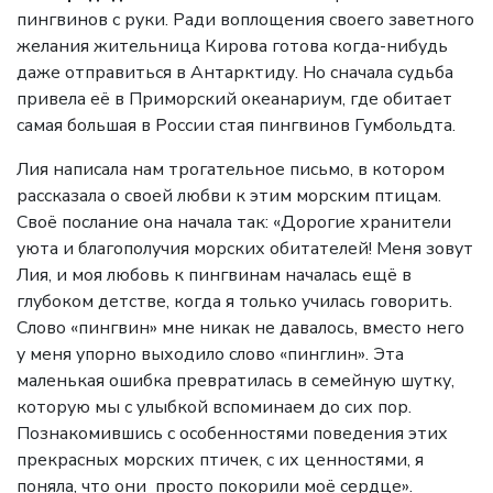
пингвинов с руки. Ради воплощения своего заветного
желания жительница Кирова готова когда-нибудь
даже отправиться в Антарктиду. Но сначала судьба
привела её в Приморский океанариум, где обитает
самая большая в России стая пингвинов Гумбольдта.
Лия написала нам трогательное письмо, в котором
рассказала о своей любви к этим морским птицам.
Своё послание она начала так: «Дорогие хранители
уюта и благополучия морских обитателей! Меня зовут
Лия, и моя любовь к пингвинам началась ещё в
глубоком детстве, когда я только училась говорить.
Слово «пингвин» мне никак не давалось, вместо него
у меня упорно выходило слово «пинглин». Эта
маленькая ошибка превратилась в семейную шутку,
которую мы с улыбкой вспоминаем до сих пор.
Познакомившись с особенностями поведения этих
прекрасных морских птичек, с их ценностями, я
поняла, что они просто покорили моё сердце».