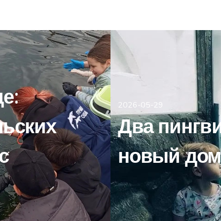
е:
2026-05-29
льских
Два пингв
с
новый дом