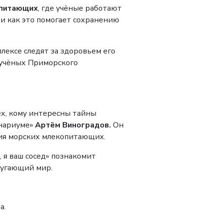
опитающих
, где учёные работают
 и как это помогает сохранению
плексе следят за здоровьем его
 учёных Приморского
ех, кому интересны тайны
анариуме»
Артём Виноградов.
Он
ания морских млекопитающих.
 я ваш сосед» познакомит
пугающий мир.
а.