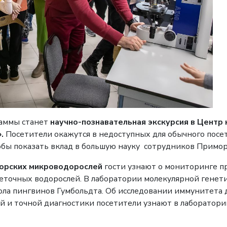
аммы станет
научно-познавательная экскурсия в Центр
».
Посетители окажутся в недоступных для обычного посет
обы показать вклад в большую науку сотрудников Примор
морских микроводорослей
гости узнают о мониторинге п
еточных водорослей. В лаборатории молекулярной генети
ола пингвинов Гумбольдта. Об исследовании иммунитета 
й и точной диагностики посетители узнают в лаборатор