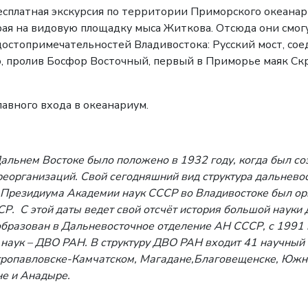
бесплатная экскурсия по территории Приморского океан
ая на видовую площадку мыса Житкова. Отсюда они смогу
достопримечательностей Владивостока: Русский мост, со
, пролив Босфор Восточный, первый в Приморье маяк Скры
главного входа в океанариум.
Дальнем Востоке было положено в 1932 году, когда был с
организаций. Свой сегодняшний вид структура дальневос
 Президиума Академии наук СССР во Владивостоке
был ор
Р. С этой даты ведет свой отсчёт история большой науки
образован в Дальневосточное отделение АН СССР, с 1991
наук – ДВО РАН. В структуру ДВО РАН входит 41 научный 
ропавловске-Камчатском
, Магадане,Благовещенске, Южн
не и Анадыре.