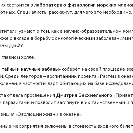
ия состоится в
лабораторию физиологии морских млек
отных. Специалисты расскажут, для чего это необходимо,
етители узнают о том, как в научно-образовательном ком
акже о вкладе в борьбу с онкологическими заболеваниями
ины ДВФУ.
в главном холле.
 тайны и научные забавы
» соберёт на своей площадке вс
й. Среди лекторов – воспитанник проекта «Растём в оке
юленей, в частности, ларг, обитающих на базе исследов
ста отдела просвещения
Дмитрия Бесхмельного
«Привет,
 паразитами и позволит заглянуть в их таинственный и 
озиция «Эволюции жизни в океане».
нные мероприятия включены в стоимость входного билет