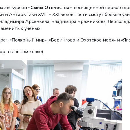
на экскурсии
«Сыны Отечества»
, посвящённой первооткр
и и Антарктики XVIII – XXI веков. Гости смогут больше у
, Владимира Арсеньева, Владимира Бражникова, Леопольд
наменитых учёных.
ра», «Полярный мир», «Берингово и Охотское моря» и «Япо
бор в главном холле).