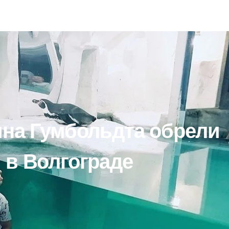
ина Гумбольдта обрели
 в Волгограде