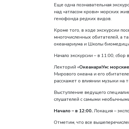
Еще одна познавательная экскурс
над «атласом крови» морских жив
генофонда редких видов.
Кроме того, в ходе экскурсии пос
многочисленных обитателей, а т
океанариума и Школы биомедиц
Начало экскурсии – в 11:00, сбор 
Лекторий «
ОкеанариУм: морские
Мирового океана и его обитателе
расскажет о влиянии музыки на т
Выступление ведущего специали
слушателей с самыми необычными
Начало – в 12:00.
Локация – эксп
Отметим, что все вышеперечисле