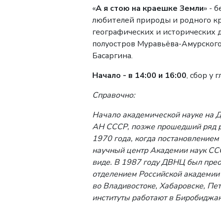
«
А я стою на краешке Земли
» - 
любителей природы и родного кр
географических и исторических 
полуостров Муравьёва-Амурского
Басаргина.
Начало - в 14:00 и 16:00
, сбор у 
Справочно:
Начало академической науке на 
АН СССР, позже прошедший ряд ре
1970 года, когда п
остановлением
научный центр Академии наук ССС
виде. В 1987 году ДВНЦ был пре
отделением Российской академии 
во Владивостоке,
Хабаровске,
Пет
институты работают в Биробиджа