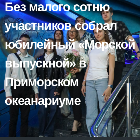
Без малого сотню
участников собрал
юбилейный «Морской
выпускной» в
Приморском
океанариуме