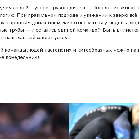
чем людей, – уверен руководитель. – Поведение животны
логию. При правильном подходе и уважении к зверю всё 
вусторонним движением: животное учится у людей, а лю
дные трубы — и остались единой командой. Быть внимате
ся наш главный секрет успеха.
й команды людей, ластоногих и китообразных можно на
е понедельника.