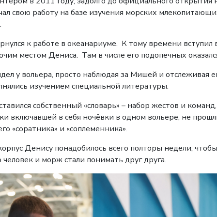
нтёром в 2011 году, задолго до официального открытия 
ачал свою работу на базе изучения морских млекопитающ
.
рнулся к работе в океанариуме. К тому времени вступил
очим местом Дениса. Там в числе его подопечных оказал
сидел у вольера, просто наблюдая за Мишей и отслеживая 
нялись изучением специальной литературы.
тавился собственный «словарь» – набор жестов и команд
ки включавшей в себя ночёвки в одном вольере, не прош
его «соратника» и «соплеменника».
орпус Денису понадобилось всего полторы недели, чтобы
 человек и морж стали понимать друг друга.