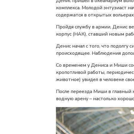
Денис пришёл в океанариум воло
комплекса. Молодой энтузиаст н
содержатся в открытых вольерах
Пройдя службу в армии, Денис ве
корпус (НАК), ставший новым раб
Денис начал с того, что подолгу 
происходящее. Наблюдения допол
Со временем у Дениса и Миши сос
кропотливой работы, периодичес
животное) увидел в человеке сво
После переезда Миши в главный к
водную арену – настолько хорошо