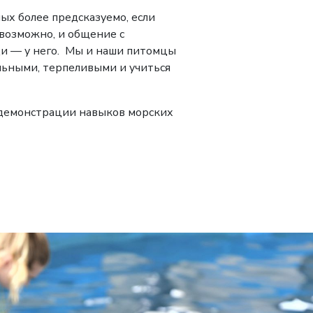
х более предсказуемо, если
возможно, и общение с
ди — у него. Мы и наши питомцы
льными, терпеливыми и учиться
 демонстрации навыков морских