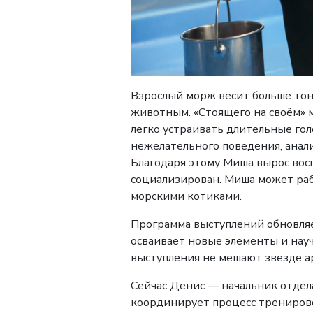
Взрослый морж весит больше тонн
животным. «Стоящего на своём» 
легко устраивать длительные гол
нежелательного поведения, анали
Благодаря этому Миша вырос восп
социализирован. Миша может раб
морскими котиками.
Программа выступлений обновляе
осваивает новые элементы и науч
выступления не мешают звезде ар
Сейчас Денис — начальник отдел
координирует процесс тренирово