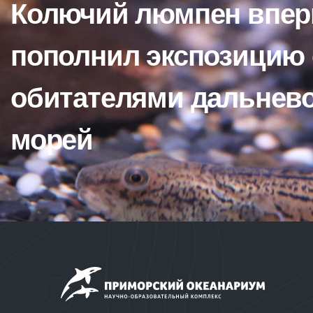
Колючий люмпен впе
пополнил экспозицию 
обитателями дальнев
морей