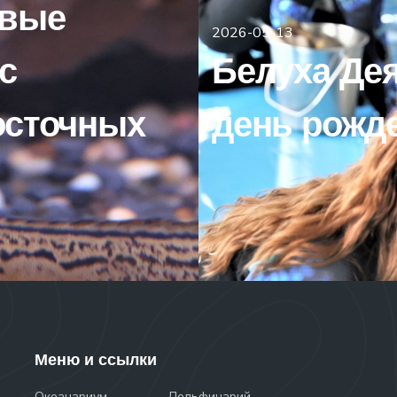
рвые
2026-05-13
с
Белуха Дея
осточных
день рожд
Меню и ссылки
Океанариум
Дельфинарий