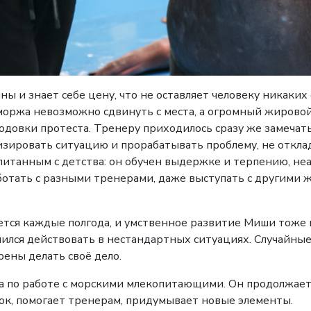
ы и знает себе цену, что не оставляет человеку никаких
моржа невозможно сдвинуть с места, а огромный жировой
одовки протеста. Тренеру приходилось сразу же замечат
зировать ситуацию и прорабатывать проблему, не отклад
итанным с детства: он обучен выдержке и терпению, неа
отать с разными тренерами, даже выступать с другими 
тся каждые полгода, и умственное развитие Миши тоже н
ился действовать в нестандартных ситуациях. Случайные
ены делать своё дело.
а по работе с морскими млекопитающими. Он продолжает
к, помогает тренерам, придумывает новые элементы.