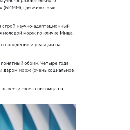
научно-образовательного
их (БИММ), где животные
 в строй научно-адаптационный
ся молодой морж по кличке Миша.
его поведение и реакции на
, понятный обоим. Четыре года
ли даром морж (очень социальное
 вывести своего питомца на