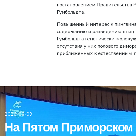
постановлением Правительства Р
Гумбольдта.
Повышенный интерес к пингвинам
содержанию и разведению птиц п
Гумбольдта генетически-молекул
отсутствия у них полового димор
приближенных к естественным, по
2026-06-09
На Пятом Приморском