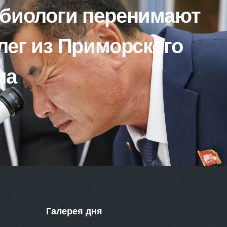
 биологи перенимают
лег из Приморского
ма
Галерея дня