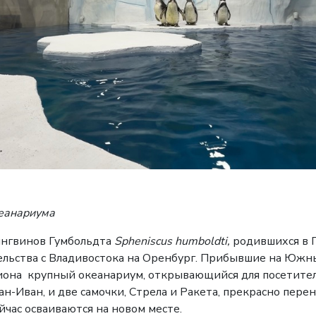
нариума
ингвинов Гумбольдта
Spheniscus humboldti,
родившихся в 
ельства с Владивостока на Оренбург. Прибывшие на Юж
гиона крупный океанариум, открывающийся для посетител
ан-Иван, и две самочки, Стрела и Ракета, прекрасно пере
йчас осваиваются на новом месте.