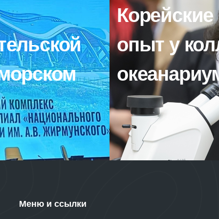
Корейские
ительской
опыт у кол
иморском
океанариу
Меню и ссылки