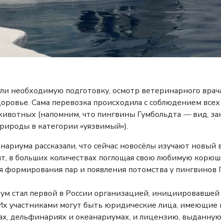
и необходимую подготовку, осмотр ветеринарного врача 
ровье. Сама перевозка происходила с соблюдением всех
животных (напомним, что пингвины Гумбольдта
—
вид, за
рироды в категории «уязвимый»).
ариума рассказали, что сейчас новосёлы изучают новый 
, в больших количествах поглощая свою любимую корюшк
я формирования пар и появления потомства у пингвинов 
ум стал первой в России организацией, инициировавшей
Их участниками могут быть юридические лица, имеющие 
х, дельфинариях и океанариумах, и лицензию, выданную 