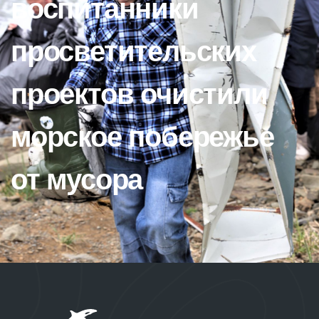
воспитанники
просветительских
проектов очистили
морское побережье
от мусора