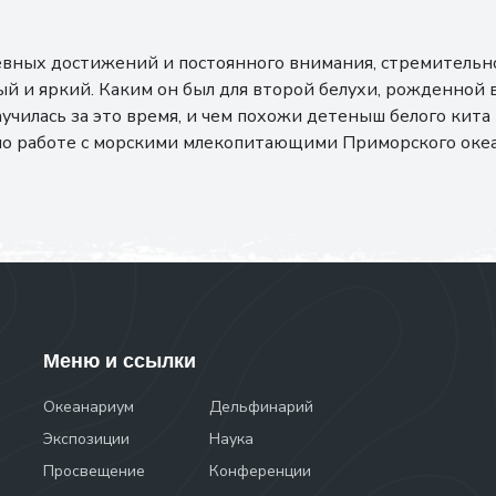
евных достижений и постоянного внимания, стремительно
й и яркий. Каким он был для второй белухи, рожденной 
аучилась за это время, и чем похожи детеныш белого кита
по работе с морскими млекопитающими Приморского оке
Меню и ссылки
Океанариум
Дельфинарий
Экспозиции
Наука
Просвещение
Конференции