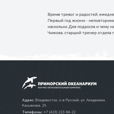
Время тревог и радостей, ежедн
Первый год жизни - неповторимы
насколько Дея подросла и чему н
Чижова, старший тренер отдела 
Адрес:
Владивосток, о-в Русский, ул. Академика
Касьянова, 25
Телефоны:
+7 (423) 223-94-22